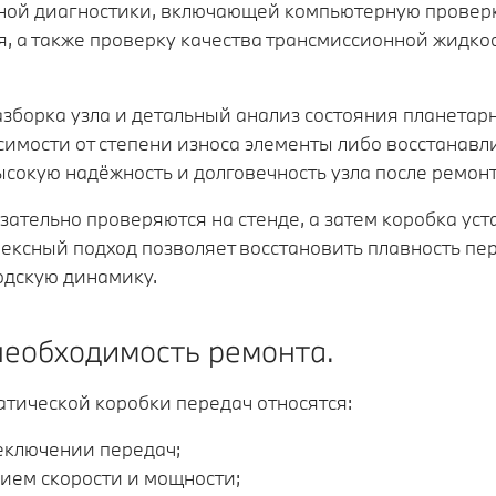
ной диагностики, включающей компьютерную проверк
я, а также проверку качества трансмиссионной жидко
зборка узла и детальный анализ состояния планетар
исимости от степени износа элементы либо восстанав
сокую надёжность и долговечность узла после ремонт
зательно проверяются на стенде, а затем коробка ус
лексный подход позволяет восстановить плавность п
одскую динамику.
необходимость ремонта.
тической коробки передач относятся:
еключении передач;
ием скорости и мощности;