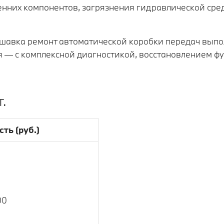
тренних компонентов, загрязнения гидравлической ср
авка ремонт автоматической коробки передач выполн
 — с комплексной диагностикой, восстановлением ф
.
ть (руб.)
00