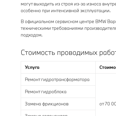
могут выходить из строя из‑за износа вну
особенно при интенсивной эксплуатации.
В официальном сервисном центре BMW Варш
техническими требованиями производителя
подходом.
Стоимость проводимых работ
Услуга
Стоимос
Ремонт гидротрансформатора
Ремонт гидроблока
Замена фрикционов
от 70 0
Замена соленоидов