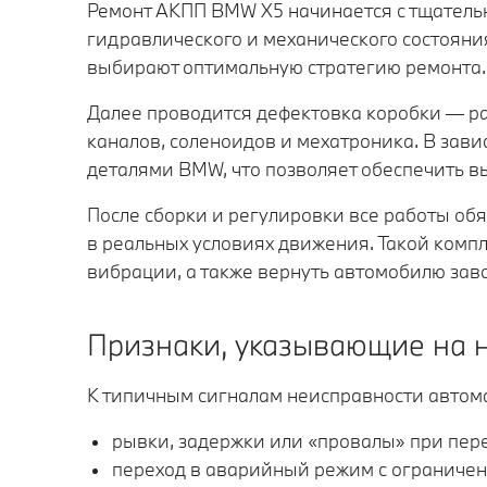
Ремонт АКПП BMW X5 начинается с тщатель
гидравлического и механического состояни
выбирают оптимальную стратегию ремонта.
Далее проводится дефектовка коробки — ра
каналов, соленоидов и мехатроника. В зав
деталями BMW, что позволяет обеспечить вы
После сборки и регулировки все работы обя
в реальных условиях движения. Такой комп
вибрации, а также вернуть автомобилю зав
Признаки, указывающие на 
К типичным сигналам неисправности автома
рывки, задержки или «провалы» при пер
переход в аварийный режим с ограничен