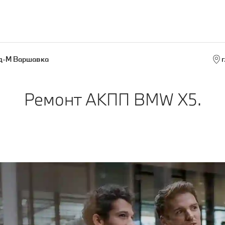
д-М Варшавка
г
Ремонт АКПП BMW X5.