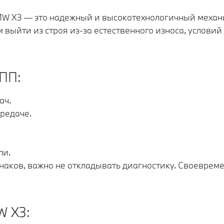
MW X3 — это надежный и высокотехнологичный механ
 выйти из строя из-за естественного износа, услови
ПП:
ач.
редаче.
ли.
изнаков, важно не откладывать диагностику. Своевре
W X3: