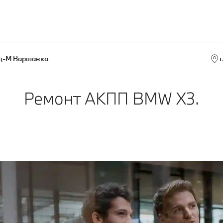
д-М Варшавка
г
Ремонт АКПП BMW X3.